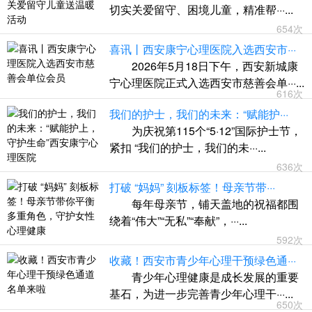
切实关爱留守、困境儿童，精准帮···...
654次
喜讯丨西安康宁心理医院入选西安市···
2026年5月18日下午，西安新城康
宁心理医院正式入选西安市慈善会单···...
616次
我们的护士，我们的未来：“赋能护···
为庆祝第115个“5·12”国际护士节，
紧扣 “我们的护士，我们的未···...
636次
打破 “妈妈” 刻板标签！母亲节带···
每年母亲节，铺天盖地的祝福都围
绕着“伟大”“无私”“奉献”，···...
592次
收藏！西安市青少年心理干预绿色通···
青少年心理健康是成长发展的重要
基石，为进一步完善青少年心理干···...
650次