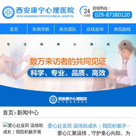
首页
疾病导航
医生团队
在线咨询
来院路线
首页
>
新闻中心
爱心赴蓝田 温情助成长｜我院积极开···
爱心汇聚温情，守护童心向阳。为