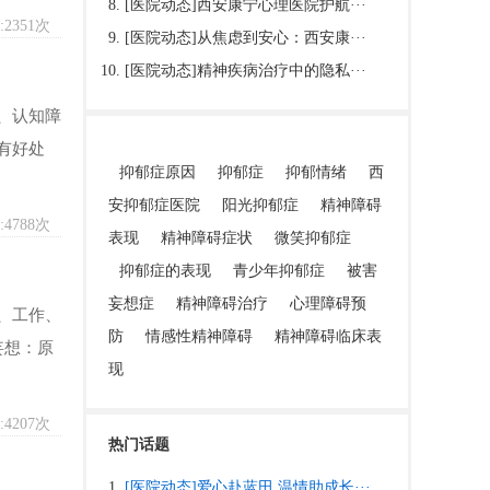
[医院动态]
西安康宁心理医院护航···
2351次
[医院动态]
从焦虑到安心：西安康···
[医院动态]
精神疾病治疗中的隐私···
、认知障
有好处
抑郁症原因
抑郁症
抑郁情绪
西
安抑郁症医院
阳光抑郁症
精神障碍
4788次
表现
精神障碍症状
微笑抑郁症
抑郁症的表现
青少年抑郁症
被害
妄想症
精神障碍治疗
心理障碍预
、工作、
防
情感性精神障碍
精神障碍临床表
妄想：原
现
4207次
热门话题
[医院动态]
爱心赴蓝田 温情助成长···