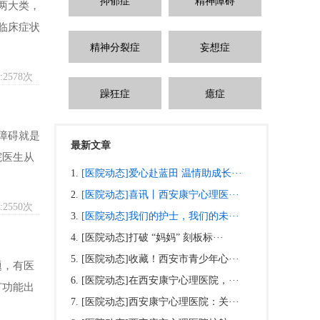
抑郁症
精神障碍
两大类，
临床症状
精神分裂症
妄想症
2578次
躁狂症
癔症
障碍就是
最新文章
院医生从
[医院动态]
爱心赴蓝田 温情助成长···
[医院动态]
喜讯丨西安康宁心理医···
2550次
[医院动态]
我们的护士，我们的未···
[医院动态]
打破 “妈妈” 刻板标···
[医院动态]
收藏！西安市青少年心···
题，有医
[医院动态]
在西安康宁心理医院，···
节功能出
[医院动态]
西安康宁心理医院：关···