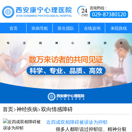
首页
疾病导航
医生团队
在线咨询
来院路线
首页
>
神经疾病
>
双向情感障碍
近四成双相障碍被误诊为抑郁
很多人都听说过抑郁症、精神分裂