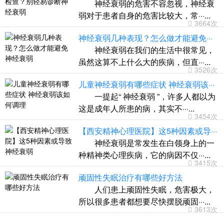
神经衰弱的危害不容忽视，神经衰
弱对于患者自身的危害比较大，常···...
3664次
神经衰弱几种表现？怎么做才能避免···
神经衰弱在我们的生活中很常见，
虽然这算不上什么大的疾病，但直···...
3526次
儿童神经衰弱有哪些症状 神经衰弱该···
一提起“ 神经衰弱 ”，许多人都以为
这是成年人所患的病，其实不···...
3454次
【西安精神心理医院】这5种因素或导···
神经衰弱是常发生在白领身上的一
种精神类心理疾病，它的病因不仅···...
3415次
顽固性失眠治疗有哪些好方法
人们患上顽固性失眠，危害极大，
所以很多患者都想要尽快摆脱顽固···...
3613次