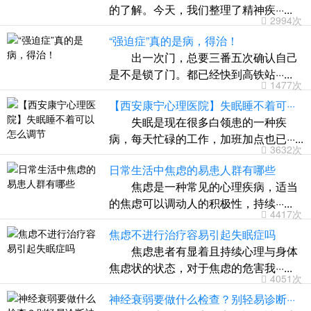
的了解。今天，我们整理了精神疾···...
2994次
“强迫症”真的是病，得治！
出一次门，总要三番五次确认自己
是不是锁了门。都已经快到高铁站···...
1477次
【西安康宁心理医院】失眠睡不着可···
失眠是现在很多白领患的一种疾
病，每天忙碌的工作，加班加点也已···...
3632次
日常生活中焦虑的易患人群有哪些
焦虑是一种常见的心理疾病，适当
的焦虑可以调动人的积极性，持续···...
4417次
焦虑不进行治疗容易引起失眠症吗
焦虑患者有显着且持续心理与身体
焦虑状的状态，对于焦虑的危害我···...
4051次
神经衰弱要做什么检查？别轻易诊断···