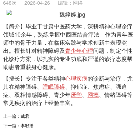
648次
2026-04-26
编辑：网络
【简介】毕业于甘肃中医药大学，深耕精神心理诊疗
领域10余年，熟练掌握中西医结合疗法。作为青年医
师中的骨干力量，在临床实践与学术创新中表现突
出‌。擅长针对精神障碍及
青少年心理
问题，制定个性
化诊疗方案，以扎实的专业功底和严谨的诊疗态度帮
助患者重获身心健康‌。
【擅长】专注于各类精神
心理疾病
的诊断与治疗，尤
其在精神障碍、
睡眠障碍
、抑郁症、焦虑症、强迫
症、双相情感障碍、青少年
厌学
、
网瘾
、情绪障碍等
常见疾病的治疗上经验丰富。
上一篇：
戴君
下一篇：
李籽播